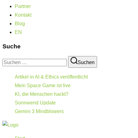
Partner
Kontakt
Blog
EN
Suche
Suchen
Suchen
nach:
Artikel in AI & Ethics veröffentlicht
Mein Space Game ist live
KI, die Menschen hackt?
Sonnwend Update
Gemini 3 Mindblowers
Zum
Inhalt