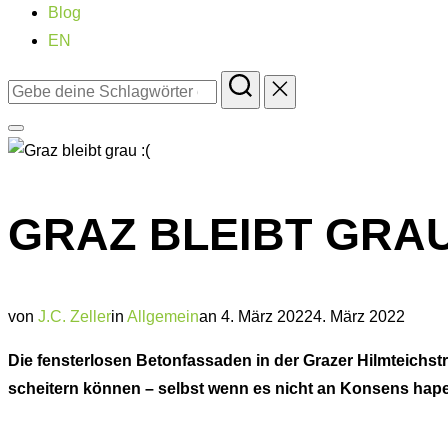
Blog
EN
Suchen
nach:
Seitenleiste
&
Navigation
GRAZ BLEIBT GRAU
umschalten
Veröffentlicht
von
J.C. Zeller
in
Allgemein
an
4. März 2022
4. März 2022
am
Die fensterlosen Betonfassaden in der Grazer Hilmteichstr
scheitern können – selbst wenn es nicht an Konsens hape