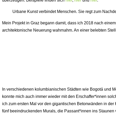
überzeugen. Beispiele finden sich
hier
,
hier
und
hier
.
Urbane Kunst verbindet Menschen. Sie regt zum Nachdenke
Mein Projekt in Graz begann damit, dass ich 2018 nach einem
architektonische Neuerung wahrnahm. An einer belebten Stelle
In verschiedenen kolumbianischen Städten wie Bogotá und Mede
konnte mich auch immer wieder mit den Erschaffer*innen solche
ich zum ersten Mal vor den gigantischen Betonwänden in der H
fünf beeindruckenden Murals, die Passant*innen ins Staunen v