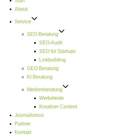
Start
springen
About
Service
SEO Beratung
SEO-Audit
SEO für Startups
Linkbuilding
GEO Beratung
KI Beratung
Medienberatung
Werbetexte
Kreativer Content
Journalismus
Partner
Kontakt