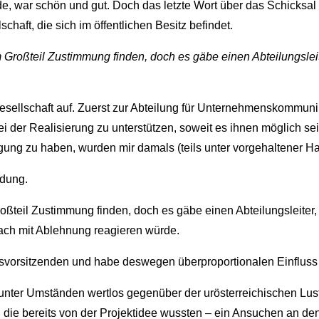
e, war schön und gut. Doch das letzte Wort über das Schicksal 
haft, die sich im öffentlichen Besitz befindet.
 Großteil Zustimmung finden, doch es gäbe einen Abteilungsleit
sellschaft auf. Zuerst zur Abteilung für Unternehmenskommunik
h bei der Realisierung zu unterstützen, soweit es ihnen möglich
ung zu haben, wurden mir damals (teils unter vorgehaltener Han
idung.
oßteil Zustimmung finden, doch es gäbe einen Abteilungsleiter, 
nach mit Ablehnung reagieren würde.
ndsvorsitzenden und habe deswegen überproportionalen Einflus
er Umständen wertlos gegenüber der urösterreichischen Lustlos
 die bereits von der Projektidee wussten – ein Ansuchen an den 